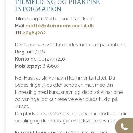
TILMELDING OG PRAKTISK
INFORMATION
Tilmelding til Mette Lund Franck på:
Mail:
mette@stemmensportal.dk
Tlf:
42964202
Det fulde kursusbeløb bedes indbetalt på konto nr.
Reg. nr.:
3116
Konto nr.:
0012733216
Mobilepay:
838603
NB. Husk at skrive navn i kommentarfeltet. Du
bedes ringe til os eller sende en mail med din
tilmelding med kursusnavn og dato, så vi har dine
oplysninger og kan reservere en plads til dig på
kurset.
Din plads på kurset er sikret, når vi har modtaget din
betaling og du modtager en bekræftelsesmail.
Introduktionspris:
Kr. 1400,- (inkl. moms)