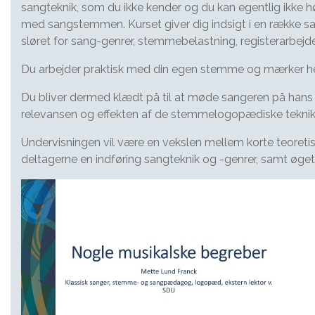
sangteknik, som du ikke kender og du kan egentlig ikke h
med sangstemmen. Kurset giver dig indsigt i en række 
sløret for sang-genrer, stemmebelastning, registerarbe
Du arbejder praktisk med din egen stemme og mærker herv
Du bliver dermed klædt på til at møde sangeren på hans el
relevansen og effekten af de stemmelogopædiske teknikk
Undervisningen vil være en vekslen mellem korte teoreti
deltagerne en indføring sangteknik og -genrer, samt øget