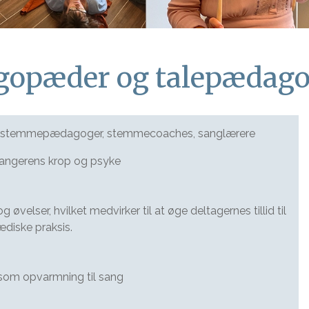
gopæder og talepædag
g stemmepædagoger, stemmecoaches, sanglærere
 sangerens krop og psyke
 øvelser, hvilket medvirker til at øge deltagernes tillid til
diske praksis.
om opvarmning til sang