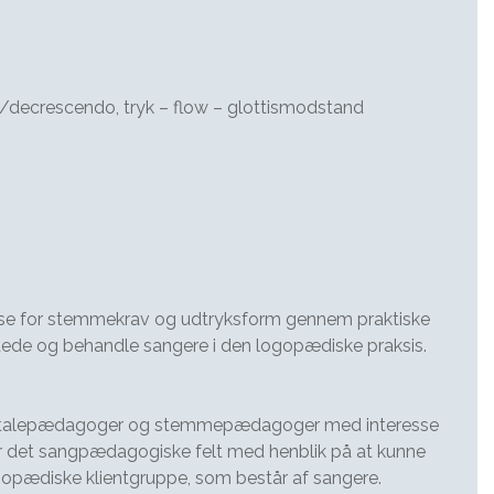
ecrescendo, tryk – flow – glottismodstand
åelse for stemmekrav og udtryksform gennem praktiske
edede og behandle sangere i den logopædiske praksis.
r/talepædagoger og stemmepædagoger med interesse
r det sangpædagogiske felt med henblik på at kunne
gopædiske klientgruppe, som består af sangere.