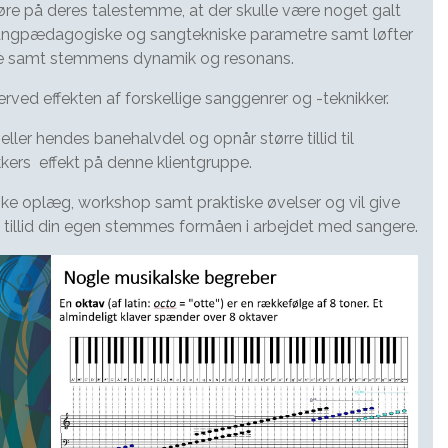
øre på deres talestemme, at der skulle være noget galt
sangpædagogiske og sangtekniske parametre samt løfter
jde samt stemmens dynamik og resonans.
ed effekten af forskellige sanggenrer og -teknikker.
ler hendes banehalvdel og opnår større tillid til
ers effekt på denne klientgruppe.
ske oplæg, workshop samt praktiske øvelser og vil give
 tillid din egen stemmes formåen i arbejdet med sangere.