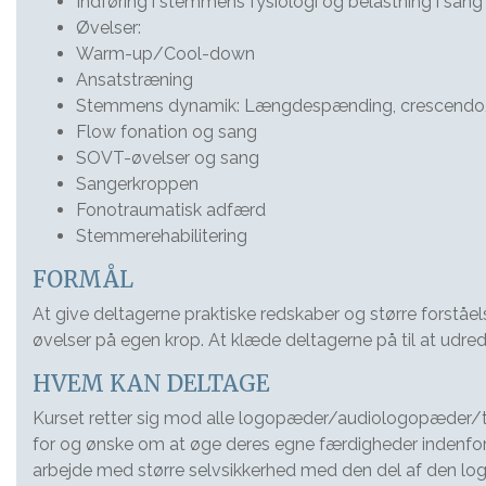
Indføring i stemmens fysiologi og belastning i sang
Øvelser:
Warm-up/Cool-down
Ansatstræning
Stemmens dynamik: Længdespænding, crescendo/d
Flow fonation og sang
SOVT-øvelser og sang
Sangerkroppen
Fonotraumatisk adfærd
Stemmerehabilitering
FORMÅL
At give deltagerne praktiske redskaber og større forst
øvelser på egen krop. At klæde deltagerne på til at udr
HVEM KAN DELTAGE
Kurset retter sig mod alle logopæder/audiologopæde
for og ønske om at øge deres egne færdigheder indenfo
arbejde med større selvsikkerhed med den del af den lo