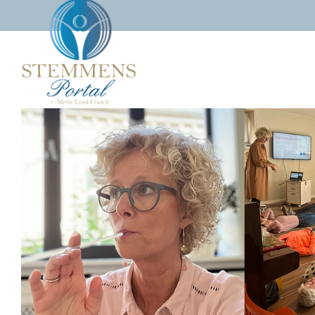
Gå
til
hovedindhold
Previous