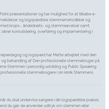
oint præsentationer og har mulighed for at tilkøbe e-
temmelidelser og logopædiske stemmemetodikker og
p med krops-, åndedræts- og stemmeøvelser samt
 sikrer konsolidering, overføring og implementering i
emmepædagog og logopæd har Mette arbejdet med den
ng og behandling af Den professionelle stemmebruger på
rne Stemmen i personlig udvikling og Public Speaking
professionelle stemmebrugere i sin klinik Stemmens
 når du skal undervise sangere i din logopædiske praksis.
nd du gør, de anvender udtryk om stemmen eller