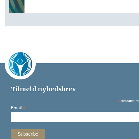
Tilmeld nyhedsbrev
*
indicates re
*
Email