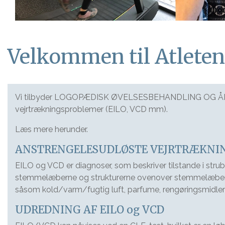
Velkommen til Atlete
Vi tilbyder LOGOPÆDISK ØVELSESBEHANDLING OG ÅNDED
vejrtrækningsproblemer (EILO, VCD mm).
Læs mere herunder.
ANSTRENGELESUDLØSTE VEJRTRÆKNIN
EILO og VCD er diagnoser, som beskriver tilstande i strube
stemmelæberne og strukturerne ovenover stemmelæberne 
såsom kold/varm/fugtig luft, parfume, rengøringsmidler og 
UDREDNING AF EILO og VCD