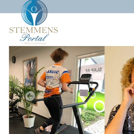
Gå
til
hovedindhold
Previous