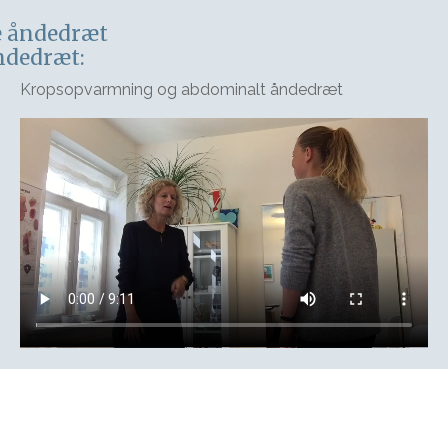
e åndedræt
ndedræt:
Kropsopvarmning og abdominalt åndedræt