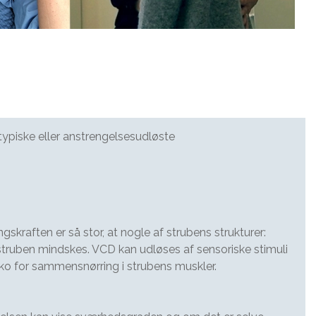
ske eller anstrengelsesudløste
skraften er så stor, at nogle af strubens strukturer:
ruben mindskes. VCD kan udløses af sensoriske stimuli
siko for sammensnørring i strubens muskler.