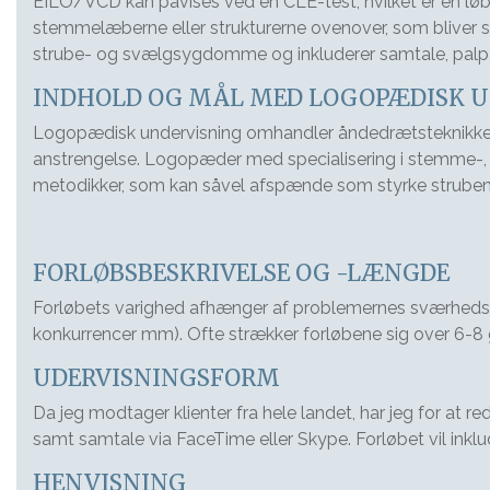
EILO/VCD kan påvises ved en CLE-test, hvilket er en lø
stemmelæberne eller strukturerne ovenover, som bliver 
strube- og svælgsygdomme og inkluderer samtale, palp
INDHOLD OG MÅL MED LOGOPÆDISK UN
Logopædisk undervisning omhandler åndedrætsteknikker s
anstrengelse. Logopæder med specialisering i stemme-,
metodikker, som kan såvel afspænde som styrke struben
FORLØBSBESKRIVELSE OG -LÆNGDE
Forløbets varighed afhænger af problemernes sværhedsgra
konkurrencer mm). Ofte strækker forløbene sig over 6-8
UDERVISNINGSFORM
Da jeg modtager klienter fra hele landet, har jeg for at
samt samtale via FaceTime eller Skype. Forløbet vil ink
HENVISNING