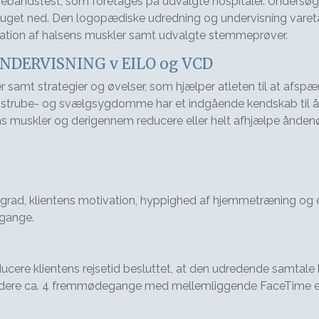
bebåndstest, som foretages på udvalgte hospitaler. Undersø
suget ned. Den logopædiske udredning og undervisning varet
ation af halsens muskler samt udvalgte stemmeprøver.
DERVISNING v EILO og VCD
amt strategier og øvelser, som hjælper atleten til at afsp
 strube- og svælgsygdomme har et indgående kendskab til ån
s muskler og derigennem reducere eller helt afhjælpe ånden
d, klientens motivation, hyppighed af hjemmetræning og evne
 gange.
 reducere klientens rejsetid besluttet, at den udredende samt
ludere ca. 4 fremmødegange med mellemliggende FaceTime eller