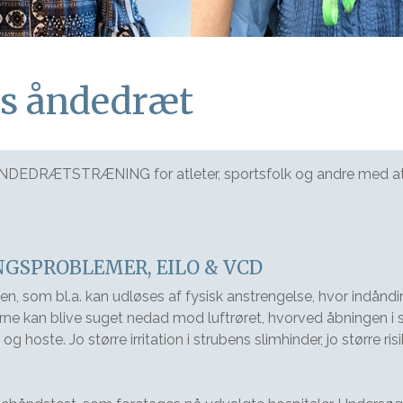
ns åndedræt
RÆTSTRÆNING for atleter, sportsfolk og andre med atypi
GSPROBLEMER, EILO & VCD
n, som bl.a. kan udløses af fysisk anstrengelse, hvor indånding
kan blive suget nedad mod luftrøret, hvorved åbningen i st
hoste. Jo større irritation i strubens slimhinder, jo større ri