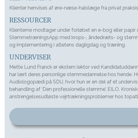
Klienter henvises af øre-næse-halslæge fra privat praksi
RESSOURCER
Klienterne modtager under forløbet en e-bog eller papir
StemmetræningsApp med krops-, åndedræts- og stemmeøve
og implementering i atletens dagligdag og træning.
UNDERVISER
Mette Lund Franck er ekstern lektor ved Kandidatuddan
har lært deres personlige stemmedannelse hos hende. 
Audiologopædi på SDU, hvor hun er en del af et undervi
behandling af ‘Den professionelle stemme’, EILO, Kronisk 
anstrengelsesudløste vejrtrækningsproblemer hos topatleter