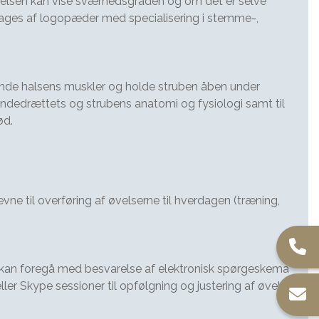
gelsen kan vise sværhedsgraden og om det er selve
ages af logopæder med specialisering i stemme-,
ænde halsens muskler og holde struben åben under
dedrættets og strubens anatomi og fysiologi samt til
ød.
 til overføring af øvelserne til hverdagen (træning,
ale kan foregå med besvarelse af elektronisk spørgeskema
 Skype sessioner til opfølgning og justering af øvelser.