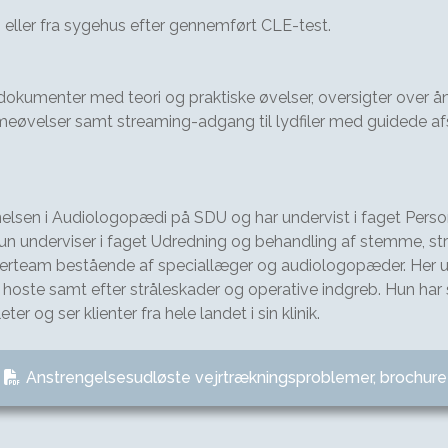
s eller fra sygehus efter gennemført CLE-test.
 dokumenter med teori og praktiske øvelser, oversigter over 
lser samt streaming-adgang til lydfiler med guidede afspæn
nelsen i Audiologopædi på SDU og har undervist i faget Per
Hun underviser i faget Udredning og behandling af stemme,
serteam bestående af speciallæger og audiologopæder. Her 
hoste samt efter stråleskader og operative indgreb. Hun har s
 og ser klienter fra hele landet i sin klinik.
Anstrengelsesudløste vejrtrækningsproblemer, brochure