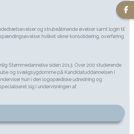
åndedrætsøvelser og strubeåbnende øvelser samt login til
dingsøvelser, hvilket sikrer konsolidering, overføring
sonlig Stemmedannelse siden 2013. Over 200 studerende
 strube og svælgsygdomme på Kandidatuddannelsen i
underviser hun i den logopædiske udredning og
pecialiseret sig i undervisningen af