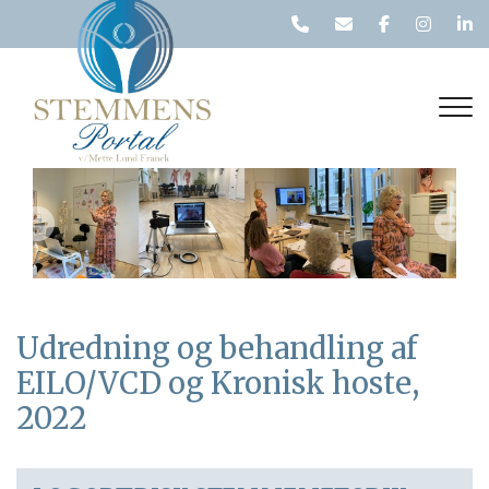
Gå
til
hovedindhold
Previous
Nex
Udredning og behandling af
EILO/VCD og Kronisk hoste,
2022