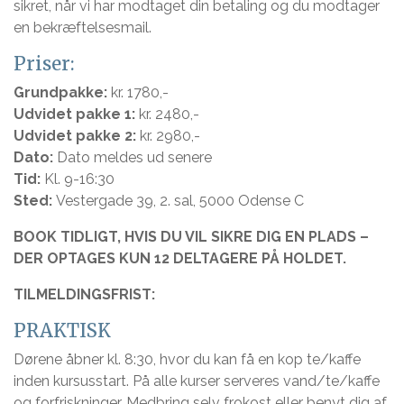
sikret, når vi har modtaget din betaling og du modtager
en bekræftelsesmail.
Priser:
Grundpakke:
kr. 1780,-
Udvidet pakke 1:
kr. 2480,-
Udvidet pakke 2:
kr. 2980,-
Dato:
Dato meldes ud senere
Tid:
Kl. 9-16:30
Sted:
Vestergade 39, 2. sal, 5000 Odense C
BOOK TIDLIGT, HVIS DU VIL SIKRE DIG EN PLADS –
DER OPTAGES KUN 12 DELTAGERE PÅ HOLDET.
TILMELDINGSFRIST:
PRAKTISK
Dørene åbner kl. 8:30, hvor du kan få en kop te/kaffe
inden kursusstart. På alle kurser serveres vand/te/kaffe
og forfriskninger. Medbring selv frokost eller benyt dig af