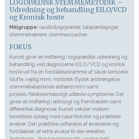
LOGOPÆDISK STEMMEMETODIK –
Udredning og behandling EILO/VCD
og Kronisk hoste
Målgruppe:
(audio)logopæder, talepædagoger,
stemmetrænere, stemmecoaches
FOKUS
Kurset giver en indføring i logopædisk udredning og
behandling ved diagnoserne EILO/VCD og kronisk
hoste ud fra en forståelsesramme af såvel sensorisk
(dufte, vejrlig mm), motorisk (fysisk anstrengelse,
stemmebelastende adfærd mm.) samt
psykisk/følelsesmæssigt udløste symptomer. Der
gives en indføring i ætiologi og fremtræden samt
differential diagnoser. Kurset veksler mellem
teoretiske oplæg med case historier og praktiske
øvelser. Den praktiske udførelse af øvelserne og
forståelsen af rette øvelse til den enkeltes
åndedræts-/hosteproblematik vægtes højt.