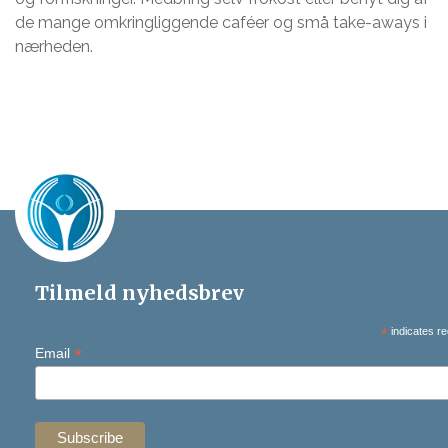
de mange omkringliggende caféer og små take-aways i
nærheden.
Tilmeld nyhedsbrev
*
indicates re
*
Email